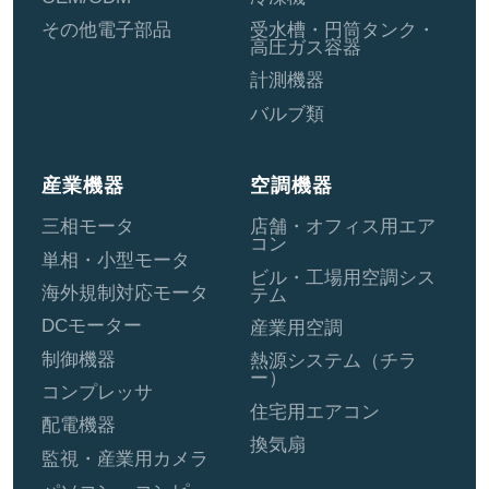
その他電子部品
受水槽・円筒タンク・
高圧ガス容器
計測機器
バルブ類
産業機器
空調機器
三相モータ
店舗・オフィス用エア
コン
単相・小型モータ
ビル・工場用空調シス
海外規制対応モータ
テム
DCモーター
産業用空調
制御機器
熱源システム（チラ
ー）
コンプレッサ
住宅用エアコン
配電機器
換気扇
監視・産業用カメラ