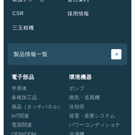
CSR
採用情報
三玉精機
製品情報一覧
電子部品
環境機器
半導体
ポンプ
各種加工品
換気・送風機
液晶（タッチパネル）
冷却塔
IoT関連
発電・産業システム
電源関連
パワーコンディショナ
OEM/ODM
冷凍機