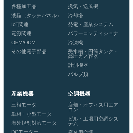
各種加工品
換気・送風機
液晶（タッチパネル）
冷却塔
IoT関連
発電・産業システム
電源関連
パワーコンディショナ
OEM/ODM
冷凍機
その他電子部品
受水槽・円筒タンク・
高圧ガス容器
計測機器
バルブ類
産業機器
空調機器
三相モータ
店舗・オフィス用エア
コン
単相・小型モータ
ビル・工場用空調シス
海外規制対応モータ
テム
DCモーター
産業用空調