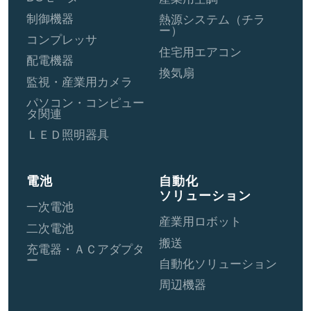
制御機器
熱源システム（チラ
ー）
コンプレッサ
住宅用エアコン
配電機器
換気扇
監視・産業用カメラ
パソコン・コンピュー
タ関連
ＬＥＤ照明器具
電池
自動化
ソリューション
一次電池
産業用ロボット
二次電池
搬送
充電器・ＡＣアダプタ
ー
自動化ソリューション
周辺機器