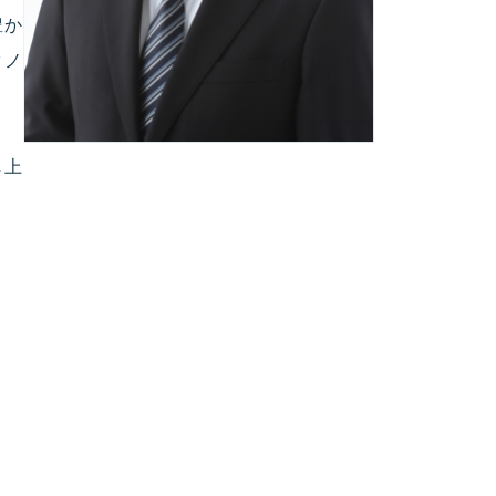
豊か
クノ
ま
し上