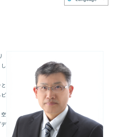
り
まし
ひと
るビ
、空
プデ