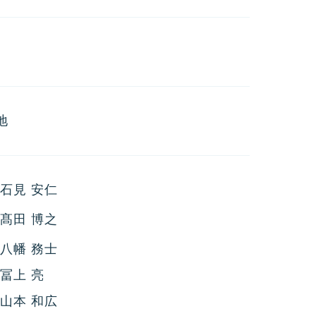
地
石見 安仁
髙田 博之
八幡 務士
冨上 亮
山本 和広