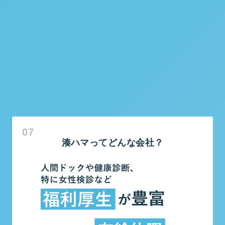
新卒
中途
74
26
%
%
湊ハマってどんな会社？