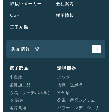
取扱いメーカー
会社案内
CSR
採用情報
三玉精機
製品情報一覧
電子部品
環境機器
半導体
ポンプ
各種加工品
換気・送風機
液晶（タッチパネル）
冷却塔
IoT関連
発電・産業システム
電源関連
パワーコンディショナ