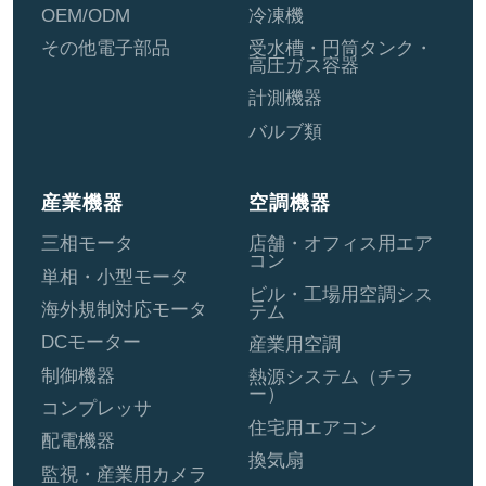
OEM/ODM
冷凍機
その他電子部品
受水槽・円筒タンク・
高圧ガス容器
計測機器
バルブ類
産業機器
空調機器
三相モータ
店舗・オフィス用エア
コン
単相・小型モータ
ビル・工場用空調シス
海外規制対応モータ
テム
DCモーター
産業用空調
制御機器
熱源システム（チラ
ー）
コンプレッサ
住宅用エアコン
配電機器
換気扇
監視・産業用カメラ