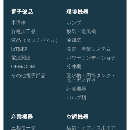
電子部品
環境機器
半導体
ポンプ
各種加工品
換気・送風機
液晶（タッチパネル）
冷却塔
IoT関連
発電・産業システム
電源関連
パワーコンディショナ
OEM/ODM
冷凍機
その他電子部品
受水槽・円筒タンク・
高圧ガス容器
計測機器
バルブ類
産業機器
空調機器
三相モータ
店舗・オフィス用エア