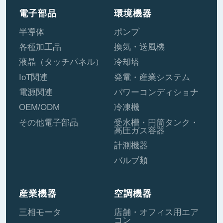
電子部品
環境機器
半導体
ポンプ
各種加工品
換気・送風機
液晶（タッチパネル）
冷却塔
IoT関連
発電・産業システム
電源関連
パワーコンディショナ
OEM/ODM
冷凍機
その他電子部品
受水槽・円筒タンク・
高圧ガス容器
計測機器
バルブ類
産業機器
空調機器
三相モータ
店舗・オフィス用エア
コン