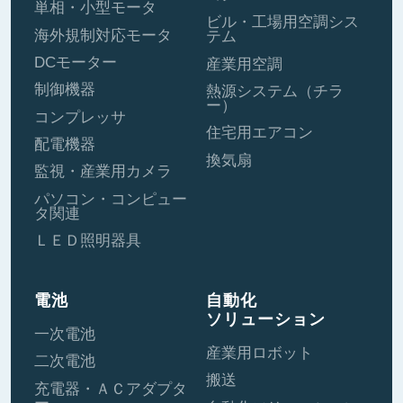
単相・小型モータ
ビル・工場用空調シス
海外規制対応モータ
テム
DCモーター
産業用空調
制御機器
熱源システム（チラ
ー）
コンプレッサ
住宅用エアコン
配電機器
換気扇
監視・産業用カメラ
パソコン・コンピュー
タ関連
ＬＥＤ照明器具
電池
自動化
ソリューション
一次電池
産業用ロボット
二次電池
搬送
充電器・ＡＣアダプタ