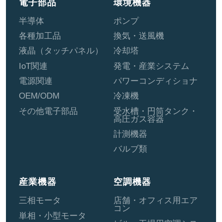
電子部品
環境機器
半導体
ポンプ
各種加工品
換気・送風機
液晶（タッチパネル）
冷却塔
IoT関連
発電・産業システム
電源関連
パワーコンディショナ
OEM/ODM
冷凍機
その他電子部品
受水槽・円筒タンク・
高圧ガス容器
計測機器
バルブ類
産業機器
空調機器
三相モータ
店舗・オフィス用エア
コン
単相・小型モータ