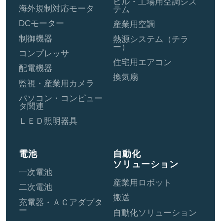
ビル・工場用空調シス
海外規制対応モータ
テム
DCモーター
産業用空調
制御機器
熱源システム（チラ
ー）
コンプレッサ
住宅用エアコン
配電機器
換気扇
監視・産業用カメラ
パソコン・コンピュー
タ関連
ＬＥＤ照明器具
電池
自動化
ソリューション
一次電池
産業用ロボット
二次電池
搬送
充電器・ＡＣアダプタ
ー
自動化ソリューション