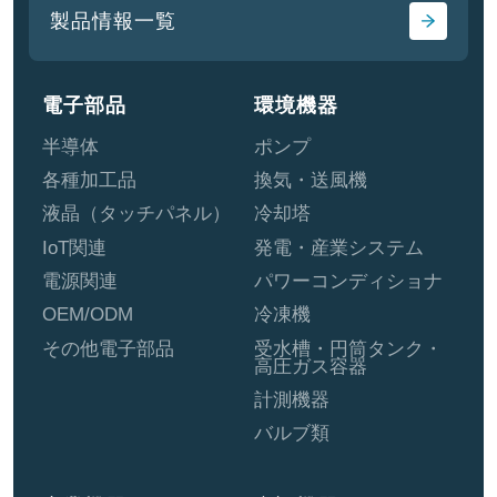
製品情報一覧
電子部品
環境機器
半導体
ポンプ
各種加工品
換気・送風機
液晶（タッチパネル）
冷却塔
IoT関連
発電・産業システム
電源関連
パワーコンディショナ
OEM/ODM
冷凍機
その他電子部品
受水槽・円筒タンク・
高圧ガス容器
計測機器
バルブ類