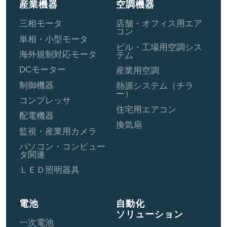
産業機器
空調機器
三相モータ
店舗・オフィス用エア
コン
単相・小型モータ
ビル・工場用空調シス
海外規制対応モータ
テム
DCモーター
産業用空調
制御機器
熱源システム（チラ
ー）
コンプレッサ
住宅用エアコン
配電機器
換気扇
監視・産業用カメラ
パソコン・コンピュー
タ関連
ＬＥＤ照明器具
電池
自動化
ソリューション
一次電池