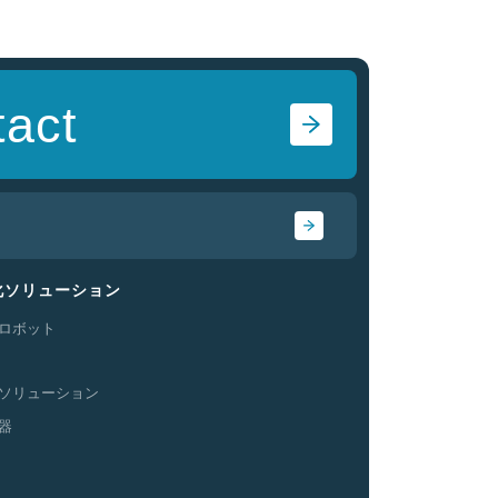
act
化
ソリューション
ロボット
ソリューション
器