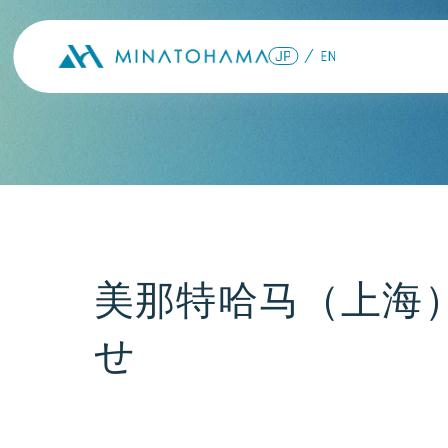
美那特哈马（上海
せ