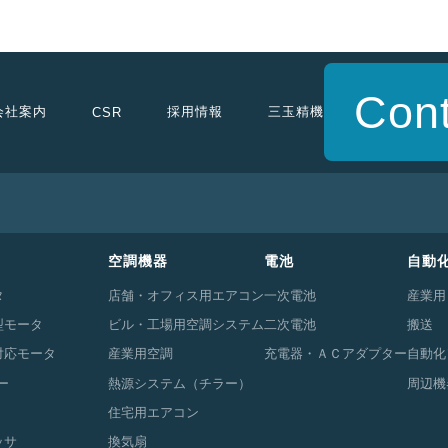
Cont
会社案内
採用情報
三玉精機
CSR
空調機器
電池
自動
タ
店舗・オフィス用エアコン
一次電池
産業用
型モータ
ビル・工場用空調システム
二次電池
搬送
対応モータ
産業用空調
充電器・ＡＣアダプター
自動化
ー
熱源システム（チラー）
周辺機
住宅用エアコン
ッサ
換気扇