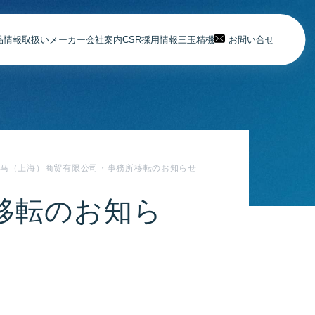
品情報
取扱いメーカー
会社案内
CSR
採用情報
三玉精機
お問い合せ
哈马（上海）商贸有限公司・事務所移転のお知らせ
移転のお知ら