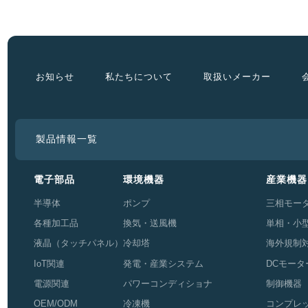
お知らせ
私たちについて
取扱いメーカー
製品情報一覧
電子部品
環境機器
産業機器
半導体
ポンプ
三相モー
各種加工品
換気・送風機
単相・小
液晶（タッチパネル）
冷却塔
海外規制
IoT関連
発電・産業システム
DCモータ
電源関連
パワーコンディショナ
制御機器
OEM/ODM
冷凍機
コンプレ