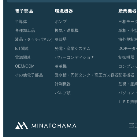
電子部品
環境機器
産業機器
半導体
ポンプ
三相モー
各種加工品
換気・送風機
単相・小
液晶（タッチパネル）
冷却塔
海外規制
IoT関連
発電・産業システム
DCモータ
電源関連
パワーコンディショナ
制御機器
OEM/ODM
冷凍機
コンプレ
その他電子部品
受水槽・円筒タンク・高圧ガス容器
配電機器
計測機器
監視・産
バルブ類
パソコン
ＬＥＤ照