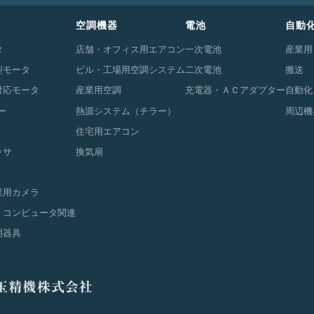
空調機器
電池
自動
タ
店舗・オフィス用エアコン
一次電池
産業用
型モータ
ビル・工場用空調システム
二次電池
搬送
対応モータ
産業用空調
充電器・ＡＣアダプター
自動化
ー
熱源システム（チラー）
周辺機
住宅用エアコン
ッサ
換気扇
業用カメラ
・コンピュータ関連
明器具