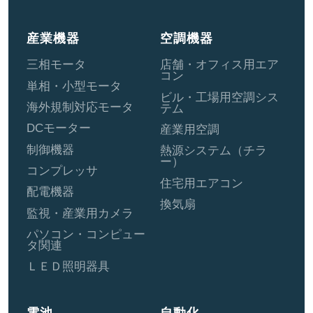
産業機器
空調機器
三相モータ
店舗・オフィス用エア
コン
単相・小型モータ
ビル・工場用空調シス
海外規制対応モータ
テム
DCモーター
産業用空調
制御機器
熱源システム（チラ
ー）
コンプレッサ
住宅用エアコン
配電機器
換気扇
監視・産業用カメラ
パソコン・コンピュー
タ関連
ＬＥＤ照明器具