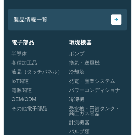
製品情報一覧
電子部品
環境機器
半導体
ポンプ
各種加工品
換気・送風機
液晶（タッチパネル）
冷却塔
IoT関連
発電・産業システム
電源関連
パワーコンディショナ
OEM/ODM
冷凍機
その他電子部品
受水槽・円筒タンク・
高圧ガス容器
計測機器
バルブ類