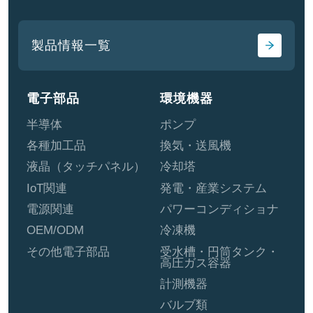
製品情報一覧
電子部品
環境機器
半導体
ポンプ
各種加工品
換気・送風機
液晶（タッチパネル）
冷却塔
IoT関連
発電・産業システム
電源関連
パワーコンディショナ
OEM/ODM
冷凍機
その他電子部品
受水槽・円筒タンク・
高圧ガス容器
計測機器
バルブ類