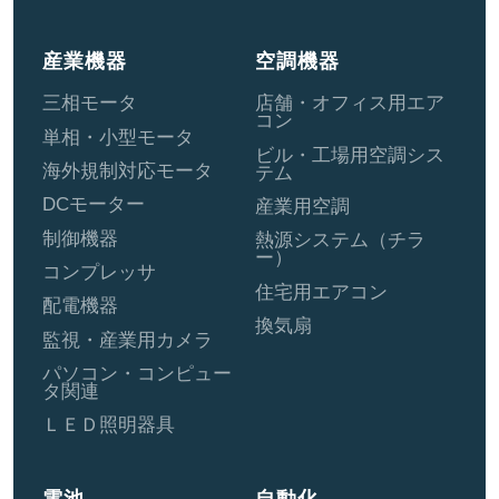
産業機器
空調機器
三相モータ
店舗・オフィス用エア
コン
単相・小型モータ
ビル・工場用空調シス
海外規制対応モータ
テム
DCモーター
産業用空調
制御機器
熱源システム（チラ
ー）
コンプレッサ
住宅用エアコン
配電機器
換気扇
監視・産業用カメラ
パソコン・コンピュー
タ関連
ＬＥＤ照明器具