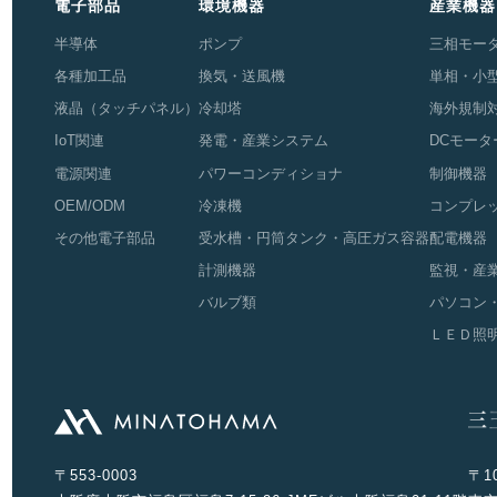
電子部品
環境機器
産業機器
半導体
ポンプ
三相モー
各種加工品
換気・送風機
単相・小
液晶（タッチパネル）
冷却塔
海外規制
IoT関連
発電・産業システム
DCモータ
電源関連
パワーコンディショナ
制御機器
OEM/ODM
冷凍機
コンプレ
その他電子部品
受水槽・円筒タンク・高圧ガス容器
配電機器
計測機器
監視・産
バルブ類
パソコン
ＬＥＤ照
〒553-0003
〒10