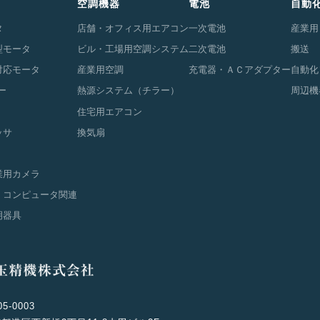
空調機器
電池
自動
タ
店舗・オフィス用エアコン
一次電池
産業用
型モータ
ビル・工場用空調システム
二次電池
搬送
対応モータ
産業用空調
充電器・ＡＣアダプター
自動化
ー
熱源システム（チラー）
周辺機
住宅用エアコン
ッサ
換気扇
業用カメラ
・コンピュータ関連
明器具
5-0003