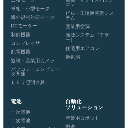
コン
単相・小型モータ
ビル・工場用空調シス
海外規制対応モータ
テム
DCモーター
産業用空調
制御機器
熱源システム（チラ
ー）
コンプレッサ
住宅用エアコン
配電機器
換気扇
監視・産業用カメラ
パソコン・コンピュー
タ関連
ＬＥＤ照明器具
電池
自動化
ソリューション
一次電池
産業用ロボット
二次電池
搬送