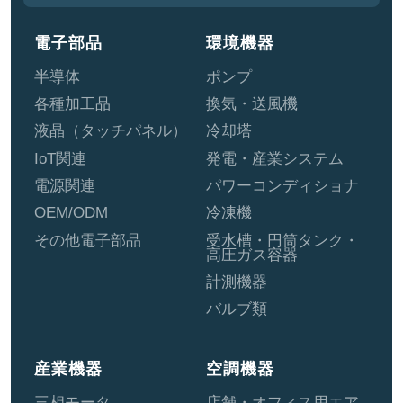
電子部品
環境機器
半導体
ポンプ
各種加工品
換気・送風機
液晶（タッチパネル）
冷却塔
IoT関連
発電・産業システム
電源関連
パワーコンディショナ
OEM/ODM
冷凍機
その他電子部品
受水槽・円筒タンク・
高圧ガス容器
計測機器
バルブ類
産業機器
空調機器
三相モータ
店舗・オフィス用エア