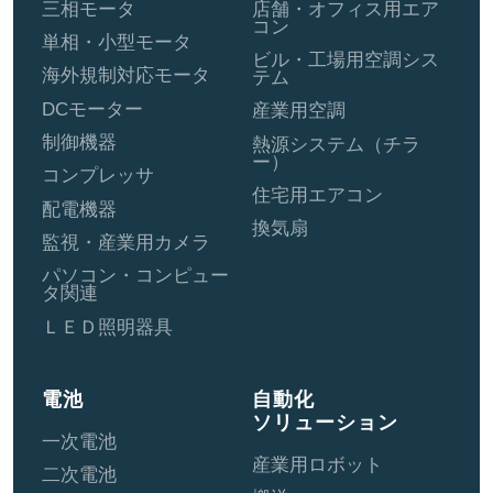
三相モータ
店舗・オフィス用エア
コン
単相・小型モータ
ビル・工場用空調シス
海外規制対応モータ
テム
DCモーター
産業用空調
制御機器
熱源システム（チラ
ー）
コンプレッサ
住宅用エアコン
配電機器
換気扇
監視・産業用カメラ
パソコン・コンピュー
タ関連
ＬＥＤ照明器具
電池
自動化
ソリューション
一次電池
産業用ロボット
二次電池