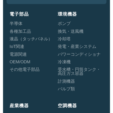
電子部品
環境機器
半導体
ポンプ
各種加工品
換気・送風機
液晶（タッチパネル）
冷却塔
IoT関連
発電・産業システム
電源関連
パワーコンディショナ
OEM/ODM
冷凍機
その他電子部品
受水槽・円筒タンク・
高圧ガス容器
計測機器
バルブ類
産業機器
空調機器