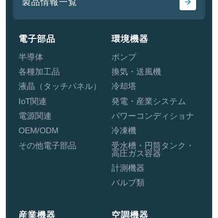
製品情報一覧
電子部品
環境機器
半導体
ポンプ
各種加工品
換気・送風機
液晶（タッチパネル）
冷却塔
IoT関連
発電・産業システム
電源関連
パワーコンディショナ
OEM/ODM
冷凍機
その他電子部品
受水槽・円筒タンク・
高圧ガス容器
計測機器
バルブ類
産業機器
空調機器