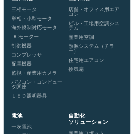
三相モータ
店舗・オフィス用エア
コン
単相・小型モータ
ビル・工場用空調シス
海外規制対応モータ
テム
DCモーター
産業用空調
制御機器
熱源システム（チラ
ー）
コンプレッサ
住宅用エアコン
配電機器
換気扇
監視・産業用カメラ
パソコン・コンピュー
タ関連
ＬＥＤ照明器具
電池
自動化
ソリューション
一次電池
産業用ロボット