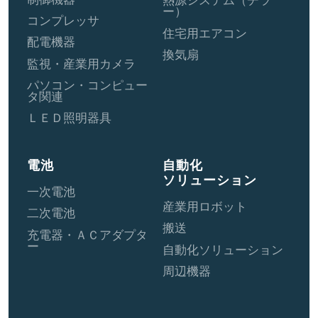
熱源システム（チラ
ー）
コンプレッサ
住宅用エアコン
配電機器
換気扇
監視・産業用カメラ
パソコン・コンピュー
タ関連
ＬＥＤ照明器具
電池
自動化
ソリューション
一次電池
産業用ロボット
二次電池
搬送
充電器・ＡＣアダプタ
ー
自動化ソリューション
周辺機器