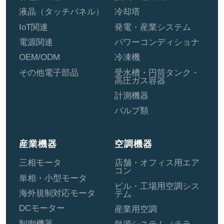
液晶（タッチパネル）
冷却塔
IoT関連
発電・産業システム
電源関連
パワーコンディショナ
OEM/ODM
冷凍機
その他電子部品
受水槽・円筒タンク・
高圧ガス容器
計測機器
バルブ類
産業機器
空調機器
三相モータ
店舗・オフィス用エア
コン
単相・小型モータ
ビル・工場用空調シス
海外規制対応モータ
テム
DCモーター
産業用空調
制御機器